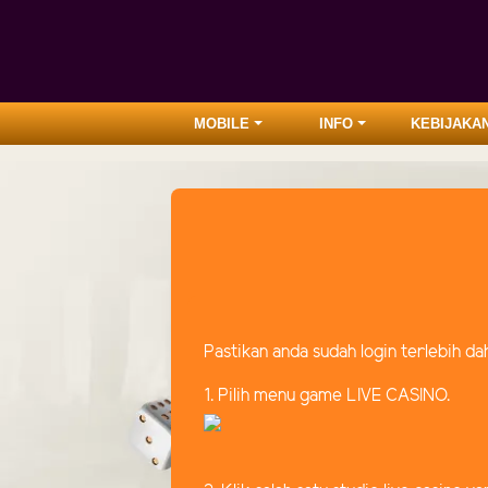
MOBILE
INFO
KEBIJAKA
Pastikan anda sudah login terlebih d
1. Pilih menu game LIVE CASINO.