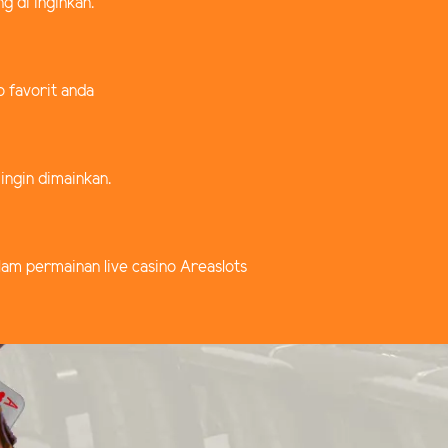
ng di inginkan.
no favorit anda
ingin dimainkan.
lam permainan live casino Areaslots