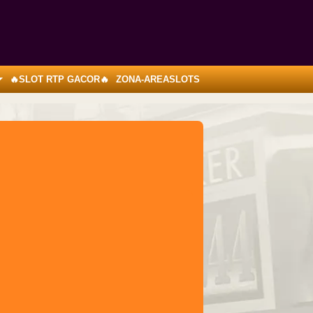
🔥SLOT RTP GACOR🔥
ZONA-AREASLOTS