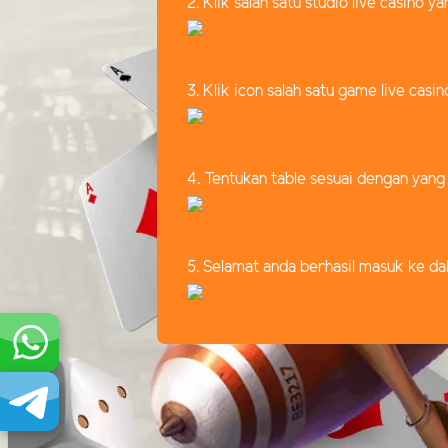
2. Klik salah satu studio live casino ya
3. Klik icon salah satu game live casi
4. Tentukan table sesuai dengan yang 
5. Selamat anda berhasil masuk ke da