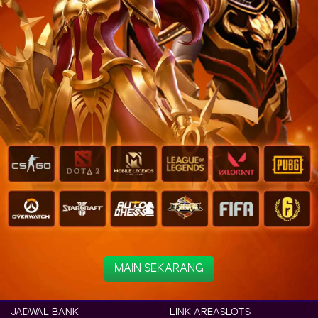
MAIN SEKARANG
JADWAL BANK
LINK AREASLOTS