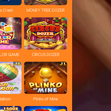
ss Crash
MONEY TREE DOZER
OLOR GAME
CIRCUS DOZER
Balloon
Plinko of Mine