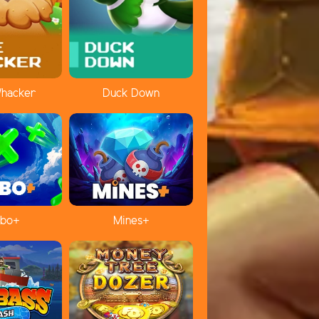
Whacker
Duck Down
mbo+
Mines+