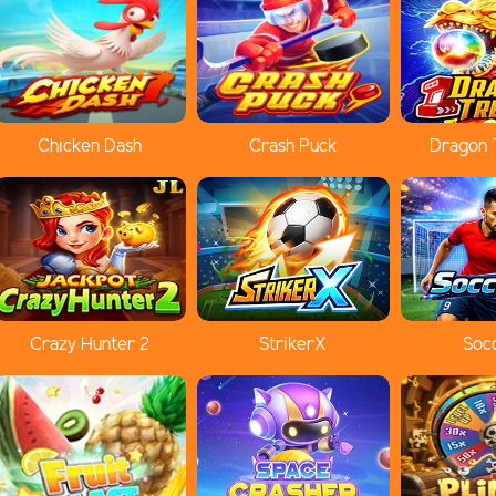
Chicken Dash
Crash Puck
Dragon 
Crazy Hunter 2
StrikerX
Soc