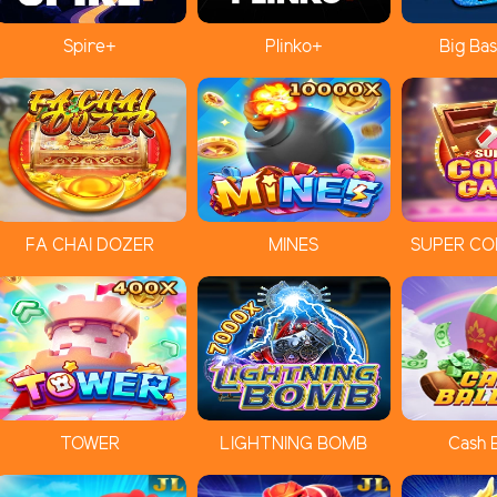
Spire+
Plinko+
Big Ba
FA CHAI DOZER
MINES
SUPER C
TOWER
LIGHTNING BOMB
Cash 