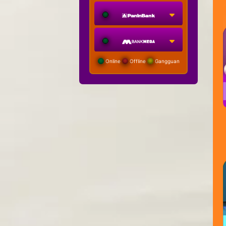
Online
Offline
Gangguan