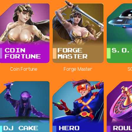
Coin Fortune
Forge Master
S