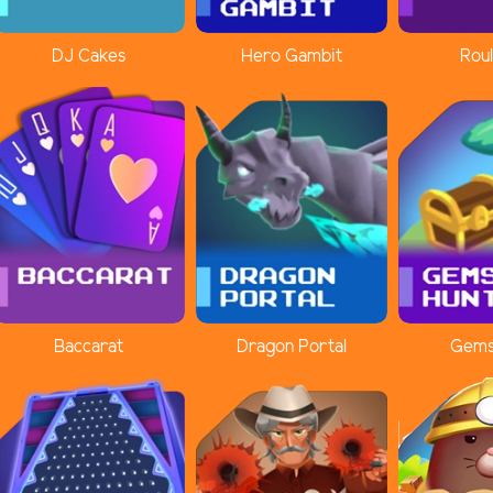
DJ Cakes
Hero Gambit
Rou
Baccarat
Dragon Portal
Gems