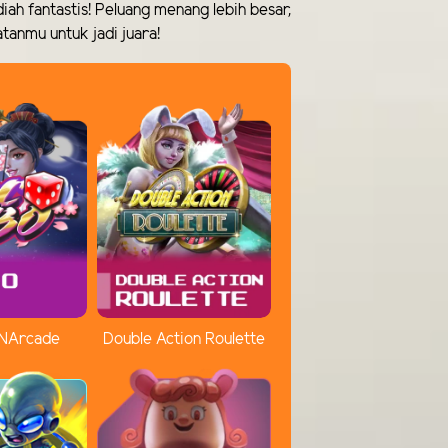
h fantastis! Peluang menang lebih besar,
anmu untuk jadi juara!
DNArcade
Double Action Roulette