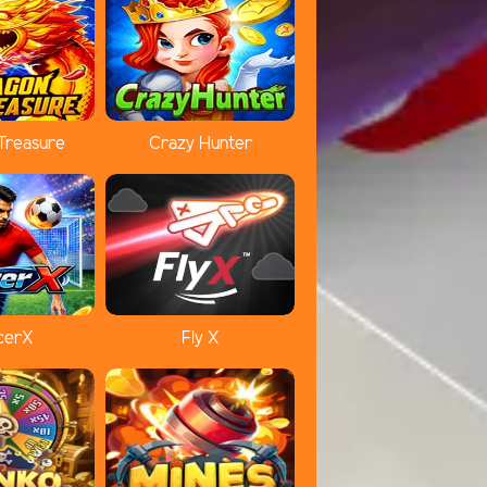
Treasure
Crazy Hunter
cerX
Fly X