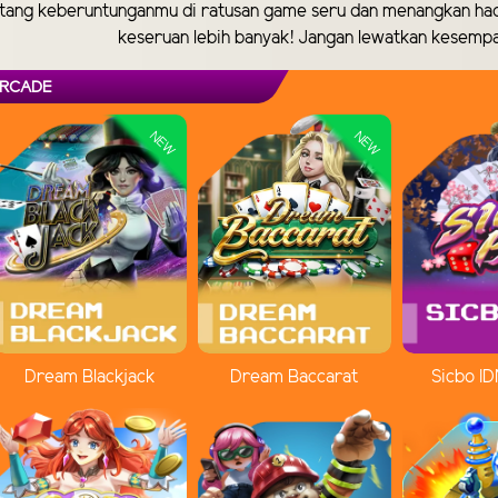
tang keberuntunganmu di ratusan game seru dan menangkan hadia
keseruan lebih banyak! Jangan lewatkan kesempat
RCADE
NEW
NEW
Dream Blackjack
Dream Baccarat
Sicbo I