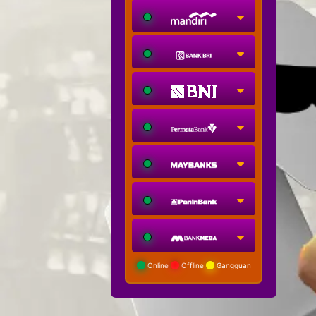
Online
Offline
Gangguan