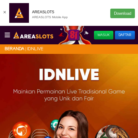
×
AREASLOTS
Download
AREASLOTS Mobile App
MASUK
DAFTAR
IDNLIVE
BERANDA