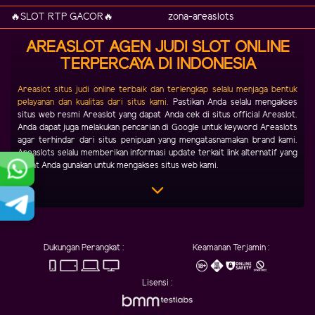
🔥SLOT RTP GACOR🔥
zona-areaslots
AREASLOT AGEN JUDI SLOT ONLINE
TERPERCAYA DI INDONESIA
Areaslot situs judi online terbaik dan terlengkap selalu menjaga bentuk
pelayanan dan kualitas dari situs kami.
Pastikan Anda selalu mengakses
situs web resmi Areaslot yang dapat Anda cek di situs official Areaslot.
Anda dapat juga melakukan pencarian di Google untuk keyword Areaslots
agar terhindar dari situs penipuan yang mengatasnamakan brand kami.
Areaslots selalu memberikan informasi update terkait link alternatif yang
dapat Anda gunakan untuk mengakses situs web kami.
Dukungan Perangkat :
Keamanan Terjamin :
Lisensi :