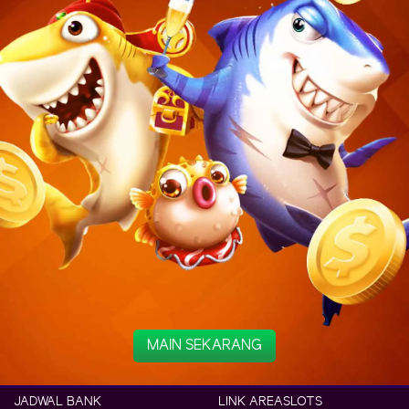
MAIN SEKARANG
JADWAL BANK
LINK AREASLOTS